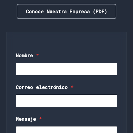
Conoce Nuestra Empresa (PDF)
Nombre
*
N
Correo electrónico
*
o
m
b
r
e
*
Mensaje
*
N
o